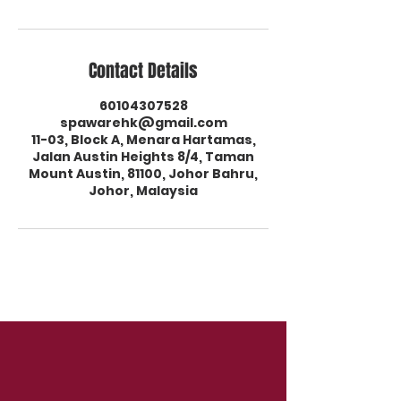
Contact Details
60104307528
spawarehk@gmail.com
11-03, Block A, Menara Hartamas,
Jalan Austin Heights 8/4, Taman
Mount Austin, 81100, Johor Bahru,
Johor, Malaysia