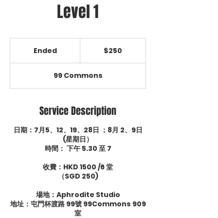
Level 1
250
Singapore
Ended
E
$250
dollars
n
d
99 Commons
e
d
Service Description
日期：7月5、12、19、28日 ；8月 2、9日
(星期日）
時間： 下午 5.30 至 7
收費：HKD 1500 /6 堂
（SGD 250)
場地：Aphrodite Studio
地址：屯門杯渡路 99號 99Commons 909
室